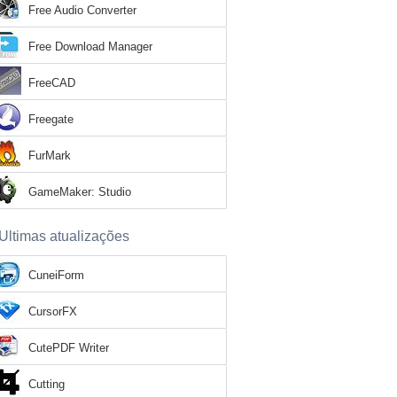
Free Audio Converter
Free Download Manager
FreeCAD
Freegate
FurMark
GameMaker: Studio
Ultimas atualizações
CuneiForm
CursorFX
CutePDF Writer
Cutting