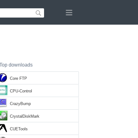
Top downloads
Core FTP
CPU-Control
CrazyBump
CrystalDiskMark
CUETools