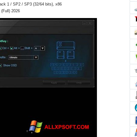
Pack 1 / SP2 / SP3 (32/64 bits), x86
(Full) 2026