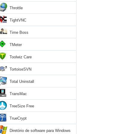
Throttle
TightVNC
Time Boss
TMeter
Toolwiz Care
TortoiseSVN
Total Uninstall
TransMac
TreeSize Free
TrueCrypt
Diretório de software para Windows