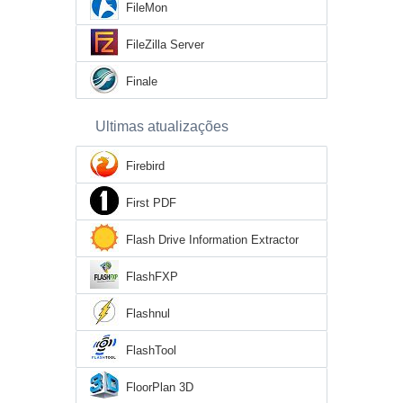
FileMon
FileZilla Server
Finale
Ultimas atualizações
Firebird
First PDF
Flash Drive Information Extractor
FlashFXP
Flashnul
FlashTool
FloorPlan 3D