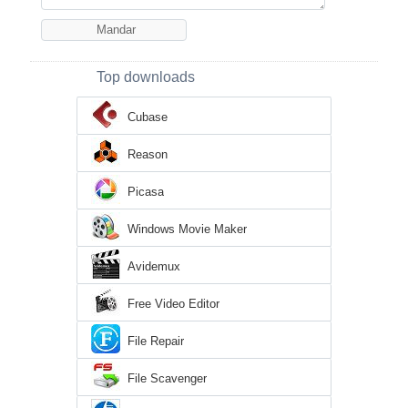
Top downloads
Cubase
Reason
Picasa
Windows Movie Maker
Avidemux
Free Video Editor
File Repair
File Scavenger