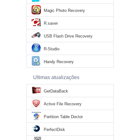
Magic Photo Recovery
R.saver
USB Flash Drive Recovery
R-Studio
Handy Recovery
Ultimas atualizações
GetDataBack
Active File Recovery
Partition Table Doctor
PerfectDisk