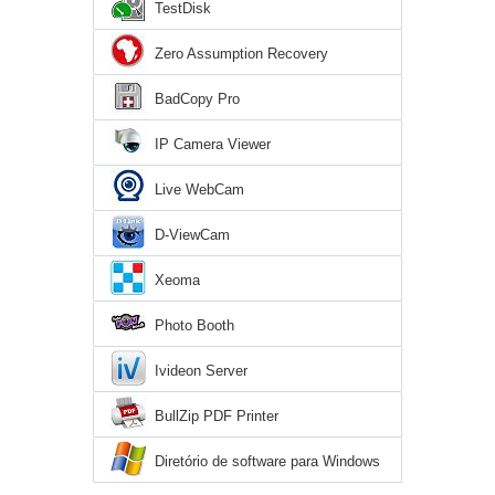
TestDisk
Zero Assumption Recovery
BadCopy Pro
IP Camera Viewer
Live WebCam
D-ViewCam
Xeoma
Photo Booth
Ivideon Server
BullZip PDF Printer
Diretório de software para Windows
XP