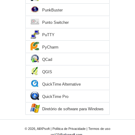
PunkBuster
Punto Switcher
PuTTY
PyCharm
QCad
QGIS
QuickTime Alternative
QuickTime Pro
Diretório de software para Windows
XP
© 2026, AllXPsoft |
Política de Privacidade
|
Termos de uso