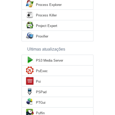
Process Explorer
Process Killer
Project Expert
Proxifier
Ultimas atualizações
PS3 Media Server
PsExec
Psi
PSPad
PTGui
Puffin