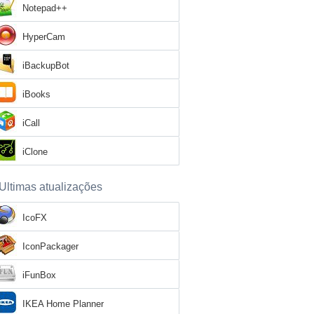
Notepad++
HyperCam
iBackupBot
iBooks
iCall
iClone
Ultimas atualizações
IcoFX
IconPackager
iFunBox
IKEA Home Planner