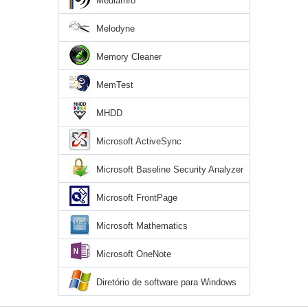
MediaInfo
Melodyne
Memory Cleaner
MemTest
MHDD
Microsoft ActiveSync
Microsoft Baseline Security Analyzer
Microsoft FrontPage
Microsoft Mathematics
Microsoft OneNote
Diretório de software para Windows
XP