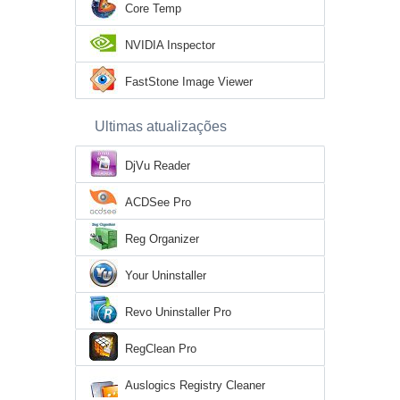
Core Temp
NVIDIA Inspector
FastStone Image Viewer
Ultimas atualizações
DjVu Reader
ACDSee Pro
Reg Organizer
Your Uninstaller
Revo Uninstaller Pro
RegClean Pro
Auslogics Registry Cleaner